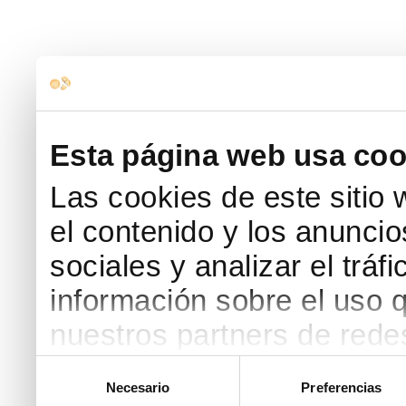
Esta página web usa coo
Las cookies de este sitio
el contenido y los anuncio
sociales y analizar el trá
información sobre el uso 
nuestros partners de redes
web, quienes pueden comb
Selección
Necesario
Preferencias
de
que les haya proporcionad